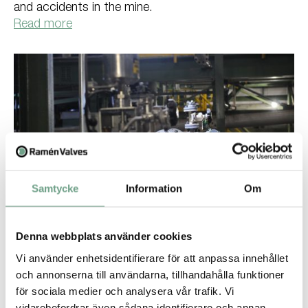
and accidents in the mine.
Read more
Samtycke
Information
Om
Mines and mineral processing, Uncategorized, Ramén Valves,
07 February
Denna webbplats använder cookies
Checklist for ordering the right
valves for an enrichment plant
Vi använder enhetsidentifierare för att anpassa innehållet
och annonserna till användarna, tillhandahålla funktioner
Ordering the right valves can be a challenge. Use this
för sociala medier och analysera vår trafik. Vi
checklist to order the right valves for an enrichment
vidarebefordrar även sådana identifierare och annan