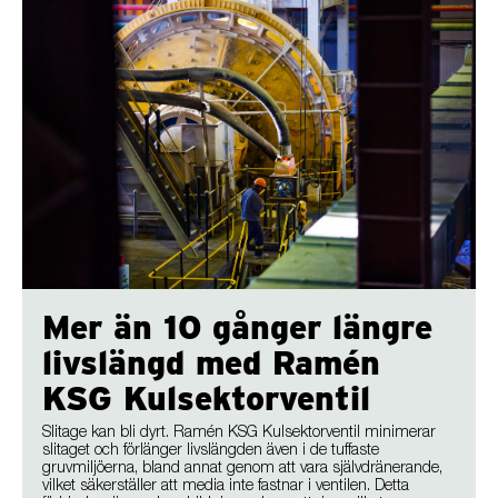
Mer än 10 gånger längre
livslängd med Ramén
KSG Kulsektorventil
Slitage kan bli dyrt. Ramén KSG Kulsektorventil minimerar
slitaget och förlänger livslängden även i de tuffaste
gruvmiljöerna, bland annat genom att vara självdränerande,
vilket säkerställer att media inte fastnar i ventilen. Detta