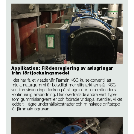
Applikation: Flödesreglering av avlagringar
från förtjockningsmedel
I det här fallet visade vår Ramén KSG kulsektorventil att
mjukt naturgummi är betydligt mer slitstarkt än stål. KSG-
ventilen visade inga tecken på slitage efter flera månaders
kontinuerlig användning. Den överträffade andra ventiltyper
som gummislangventiler och fodrade vridspjällsventiler, vilket
ledde till lägre underhållskostnader och minskade driftstopp
för järnmalmsgruvan.