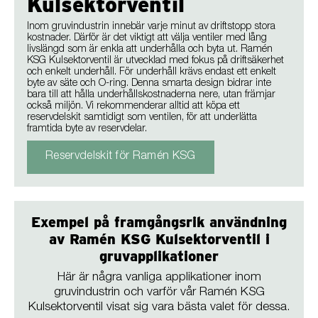
Kulsektorventil
Inom gruvindustrin innebär varje minut av driftstopp stora
kostnader. Därför är det viktigt att välja ventiler med lång
livslängd som är enkla att underhålla och byta ut. Ramén
KSG Kulsektorventil är utvecklad med fokus på driftsäkerhet
och enkelt underhåll. För underhåll krävs endast ett enkelt
byte av säte och O-ring. Denna smarta design bidrar inte
bara till att hålla underhållskostnaderna nere, utan främjar
också miljön. Vi rekommenderar alltid att köpa ett
reservdelskit samtidigt som ventilen, för att underlätta
framtida byte av reservdelar.
Reservdelskit för Ramén KSG
Exempel på framgångsrik användning
av Ramén KSG Kulsektorventil i
gruvapplikationer
Här är några vanliga applikationer inom
gruvindustrin och varför vår Ramén KSG
Kulsektorventil visat sig vara bästa valet för dessa.