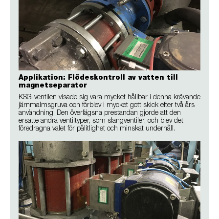
Applikation: Flödeskontroll av vatten till
magnetseparator
KSG-ventilen visade sig vara mycket hållbar i denna krävande
järnmalmsgruva och förblev i mycket gott skick efter två års
användning. Den överlägsna prestandan gjorde att den
ersatte andra ventiltyper, som slangventiler, och blev det
föredragna valet för pålitlighet och minskat underhåll.