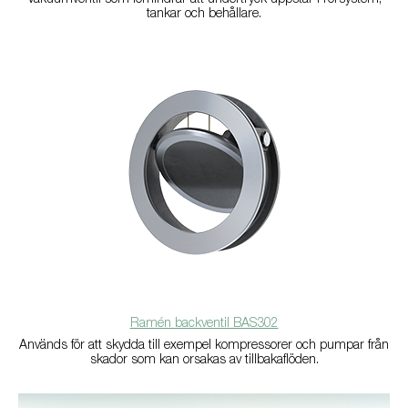
Vakuumventil som förhindrar att undertryck uppstår i rörsystem,
tankar och behållare.
Ramén backventil BAS302
Används för att skydda till exempel kompressorer och pumpar från
skador som kan orsakas av tillbakaflöden.