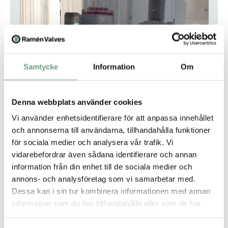
Samtycke
Information
Om
Applikation:
Denna webbplats använder cookies
Reglering av kalk
Vi använder enhetsidentifierare för att anpassa innehållet
I detta case bytte kunden ut traditionella slangventiler mot
den mer robusta Ramén KS Kulsektorventil för en krävande
och annonserna till användarna, tillhandahålla funktioner
applikation.
för sociala medier och analysera vår trafik. Vi
vidarebefordrar även sådana identifierare och annan
information från din enhet till de sociala medier och
annons- och analysföretag som vi samarbetar med.
Dessa kan i sin tur kombinera informationen med annan
information som du har tillhandahållit eller som de har
samlat in när du har använt deras tjänster.