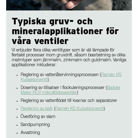
Typiska gruv- och
mineralapplikationer för
våra ventiler
Vi erbjuder flera olika ventiltyper som är väl lämpade för
flertalet processer inom gruvdrift, såsom bearbetning av olika
malmtyper som järnmalm, zinkmalm och guldmalm. Vanliga
applikationer inkluderar:
Reglering av vattenåtervinningsprocessen (
Ramén KS
Kulsektorventil
)
Dosering av tillsatser i flockuleringsprocesser (
Badger
Meter RCV mikroflödesventiler
)
Reglering av vattenflödet till kvarnar och separatorer
Reglering av kalk
(
Ramén KS Kulsektorventil
)
Överföring av slam
Sandpumpning
Avvattning