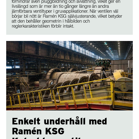
förhindrar även pluggbildning och avvattning, vilket ger en
livslängd som är mer än tio gånger längre än andra
jämförbara ventiltyper i gruvapplikationer. När ventilen väl
börjar bli nött är Ramén KSG självjusterande, vilket betyder
att den behåller geometrin i hålbilden och
reglerkarakteristiken förblir intakt.
Enkelt underhåll med
Ramén KSG