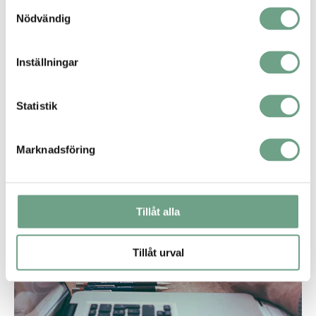
Samtyckesval
Nödvändig
Applikation: Flotationsprocess för att
separera värdefulla mineraler
Inställningar
Exempel på gruvverksamheter som har optimerat både
flotationsprocessen och mineralåtervinningen med våra
ventiler från Badger Meter.
Statistik
Marknadsföring
Tillåt alla
Tillåt urval