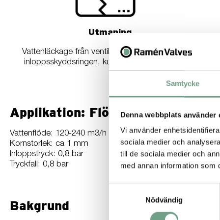
Utmaning
Vattenläckage från ventilhuset. Kraftigt slitage på
inloppsskyddsringen, kulsektorn och ventilsätet.
Samtycke
Applikation: Flödesreglering av a
Denna webbplats använder 
Vi använder enhetsidentifierar
Vattenflöde: 120-240 m3/h med 10-30% gråberg
sociala medier och analysera 
Kornstorlek: ca 1 mm
till de sociala medier och a
Inloppstryck: 0,8 bar
Tryckfall: 0,8 bar
med annan information som du 
Samtyckesval
Nödvändig
Bakgrund