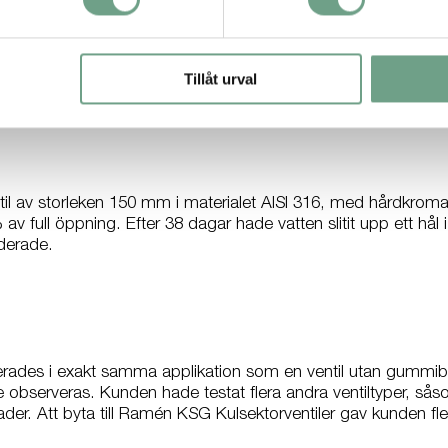
triella applikationer. Varje ventilteknik har sina styrkor och
akta inkluderar inköpskostnad, installationskostnad och kan
gen inom gruvdrift rostfria stål- eller gjutjärnsventiler för 
Tillåt urval
il av storleken 150 mm i materialet AISI 316, med hårdkroma
av full öppning. Efter 38 dagar hade vatten slitit upp ett hål 
oderade.
rades i exakt samma applikation som en ventil utan gummibekl
e observeras. Kunden hade testat flera andra ventiltyper, sås
der. Att byta till Ramén KSG Kulsektorventiler gav kunden fl