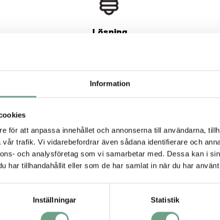
Lösning
En mjuk gummifodrad KSG-ventil, storlek 150 mm,
installerades.
Information
vlagringar från förtjockningsmedel
cookies
e för att anpassa innehållet och annonserna till användarna, tillh
vår trafik. Vi vidarebefordrar även sådana identifierare och anna
nnons- och analysföretag som vi samarbetar med. Dessa kan i sin
har tillhandahållit eller som de har samlat in när du har använt 
Inställningar
Statistik