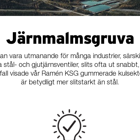
Järnmalmsgruva
n vara utmanande för många industrier, särskilt
a stål- och gjutjärnsventiler, slits ofta ut snabbt, 
a fall visade vår Ramén KSG gummerade kulsekt
är betydligt mer slitstarkt än stål.