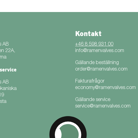
Kontakt
s AB
+46 8 598 931 00
en 22A,
info@ramenvalves.com
mma
Gällande beställning
service
order@ramenvalves.com
Fakturafrågor
s AB
economy@ramenvalves.com
ekaniska
19
Gällande service
sta
service@ramenvalves.com