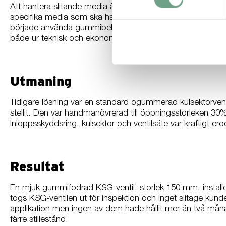
Att hantera slitande media är en utmaning inom många indus
specifika media som ska hanteras. Viktiga faktorer att be
började använda gummibelagda ventiler var den vanliga lösnin
både ur teknisk och ekonomisk synvinkel.
Utmaning
Tidigare lösning var en standard ogummerad kulsektorvent
stellit. Den var handmanövrerad till öppningsstorleken 30% 
Inloppsskyddsring, kulsektor och ventilsäte var kraftigt er
Resultat
En mjuk gummifodrad KSG-ventil, storlek 150 mm, installe
togs KSG-ventilen ut för inspektion och inget slitage kund
applikation men ingen av dem hade hållit mer än två måna
färre stillestånd.