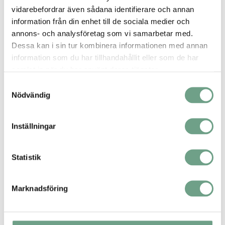
vidarebefordrar även sådana identifierare och annan
information från din enhet till de sociala medier och
annons- och analysföretag som vi samarbetar med.
Dessa kan i sin tur kombinera informationen med annan
information som du har tillhandahållit eller som de har
samlat in när du har använt deras tjänster.
Samtyckesval
Nödvändig
Inställningar
Statistik
HEROSE sätesventil FullX 11C01
.
Minimera läckage till
Marknadsföring
atmosfär med vätgasventilen FullX 11C01. Ventilens solida
design gör att den passar utmärkt för applikationer med
flyktiga och kryogena gaser.