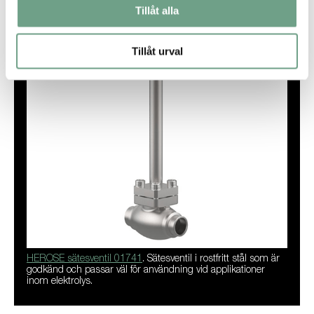
Tillåt alla
Tillåt urval
HEROSE sätesventil 01741
. Sätesventil i rostfritt stål som är
godkänd och passar väl för användning vid applikationer
inom elektrolys.