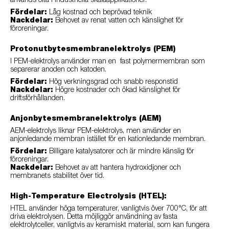
används ofta i industriella skalaapplikationer.
Fördelar:
Låg kostnad och beprövad teknik
Nackdelar:
Behovet av renat vatten och känslighet för
föroreningar.
Protonutbytesmembranelektrolys (PEM)
I PEM-elektrolys använder man en fast polymermembran som
separerar anoden och katoden.
Fördelar:
Hög verkningsgrad och snabb responstid
Nackdelar:
Högre kostnader och ökad känslighet för
driftsförhållanden.
Anjonbytesmembranelektrolys (AEM)
AEM-elektrolys liknar PEM-elektrolys, men använder en
anjonledande membran istället för en kationledande membran.
Fördelar:
Billigare katalysatorer och är mindre känslig för
föroreningar.
Nackdelar:
Behovet av att hantera hydroxidjoner och
membranets stabilitet över tid.
High-Temperature Electrolysis (HTEL):
HTEL använder höga temperaturer, vanligtvis över 700°C, för att
driva elektrolysen. Detta möjliggör användning av fasta
elektrolytceller, vanligtvis av keramiskt material, som kan fungera