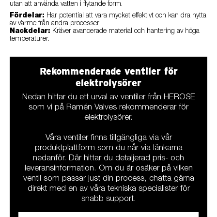
utan att använda vatten i flytande form.
Fördelar:
Har potential att vara mycket effektivt och kan dra nytta
av värme från andra processer
Nackdelar:
Kräver avancerade material och hantering av höga
temperaturer.
Rekommenderade ventiler för
elektrolysörer
Nedan hittar du ett urval av ventiler från HEROSE
som vi på Ramén Valves rekommenderar för
elektrolysörer.
Våra ventiler finns tillgängliga via vår
produktplattform som du når via länkarna
nedanför. Där hittar du detaljerad pris- och
leveransinformation. Om du är osäker på vilken
ventil som passar just din process, chatta gärna
direkt med en av våra tekniska specialister för
snabb support.