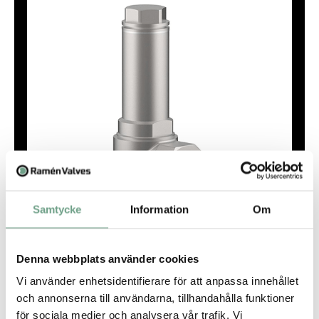
Samtycke
Information
Om
Denna webbplats använder cookies
HEROSE säkerhetsventil modell 06383
. Skyddar system upp
Vi använder enhetsidentifierare för att anpassa innehållet
till 100 MW från övertryck och skador på utrustningen.
och annonserna till användarna, tillhandahålla funktioner
för sociala medier och analysera vår trafik. Vi