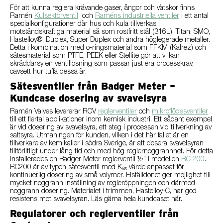
För att kunna reglera krävande gaser, ångor och vätskor finns
Ramén
Kulsektorventil
och
Raméns industriella ventiler
i ett antal
specialkonfigurationer där hus och kula tillverkas i
motståndskraftiga material så som rostfritt stål (316L), Titan, SMO,
Hastelloy®, Duplex, Super Duplex och andra höglegerade metaller.
Detta i kombination med o-ringsmaterial som FFKM (Kalrez) och
sätesmaterial som PTFE, PEEK eller Stellite gör att vi kan
skräddarsy en ventillösning som passar just era processkrav,
oavsett hur tuffa dessa är.
Sätesventiler från Badger Meter –
Kundcase dosering av svavelsyra
Ramén Valves levererar RCV
reglerventiler
och
mikroflödesventiler
till ett flertal applikationer inom kemisk industri. Ett sådant exempel
är vid dosering av svavelsyra, ett steg i processen vid tillverkning av
saltsyra. Utmaningen för kunden, vilken i det här fallet är en
tillverkare av kemikalier i södra Sverige, är att dosera svavelsyran
tillförlitligt under lång tid och med hög reglernoggrannhet. För detta
installerades en Badger Meter reglerventil ½” i modellen
RC 200
.
RC200 är av typen sätesventil med K
värde anpassat för
vs
kontinuerlig dosering av små volymer. Elställdonet ger möjlighet till
mycket noggrann inställning av regleröppningen och därmed
noggrann dosering. Materialet i trimmen, Hastelloy-C, har god
resistens mot svavelsyran. Läs gärna hela kundcaset här.
Regulatorer och reglerventiler från