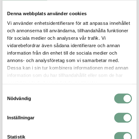
Denna webbplats använder cookies
Vi använder enhetsidentifierare för att anpassa innehållet
och annonserna till användarna, tillhandahålla funktioner
för sociala medier och analysera vår trafik. Vi
vidarebefordrar även sådana identifierare och annan
information från din enhet till de sociala medier och
annons- och analysföretag som vi samarbetar med.
Dessa kan i sin tur kombinera informationen med annan
information som du har tillhandahållit eller som de har
Valve World Expo
samlat in när du har använt deras tjänster.
Düsseldorf, Tyskland 1-3 december 2026
Samtyckesval
Nödvändig
(med BValve)
Event 2027
Inställningar
Statistik