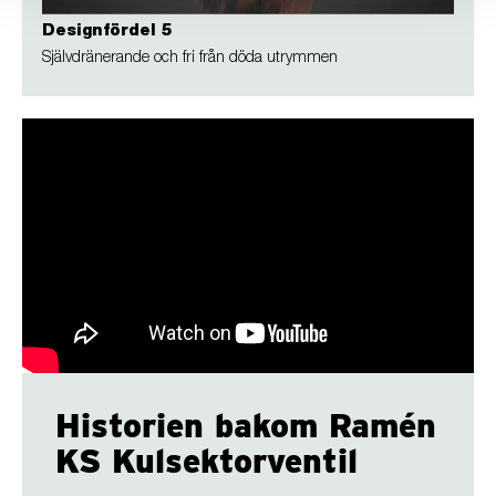
Designfördel 5
Självdränerande och fri från döda utrymmen
Historien bakom Ramén
KS Kulsektorventil