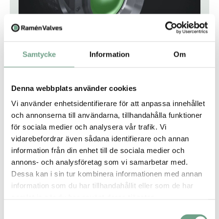
Designfördel 2
Samtycke
Information
Om
Unik tätningsdesign och utmärkt sätestäthet i on/off
applikationer
Denna webbplats använder cookies
Vi använder enhetsidentifierare för att anpassa innehållet
och annonserna till användarna, tillhandahålla funktioner
för sociala medier och analysera vår trafik. Vi
vidarebefordrar även sådana identifierare och annan
information från din enhet till de sociala medier och
annons- och analysföretag som vi samarbetar med.
Dessa kan i sin tur kombinera informationen med annan
information som du har tillhandahållit eller som de har
Designfördel 3
samlat in när du har använt deras tjänster.
Tät i båda riktningar
Samtyckesval