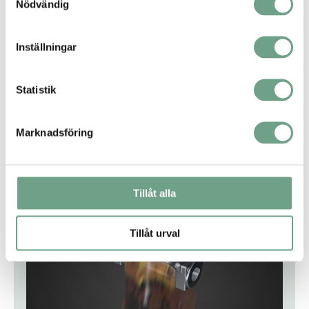
Nödvändig
Inställningar
Statistik
Marknadsföring
Designfördel 4
Utmärkt sätestäthet i on/off applikationer, även med slitande
media
Tillåt alla
Tillåt urval