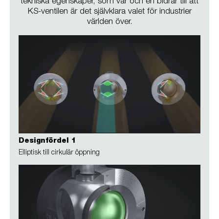
tekniska egenskaper, som var och en bidrar till att
KS-ventilen är det självklara valet för industrier
världen över.
Designfördel 1
Elliptisk till cirkulär öppning