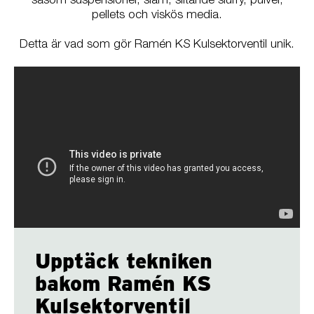
såsom suspensioner, slam, slitande slurry, pulver,
pellets och viskös media.
Detta är vad som gör Ramén KS Kulsektorventil unik.
Upptäck tekniken
bakom Ramén KS
Kulsektorventil