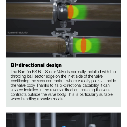
BI-directional design
The Ramén KS Ball Sector Valve is normally installed with the
throttling ball sector edge on the inlet side of the valve,
positioning the vena contracta – where velocity peaks – inside
the valve body. Thanks to its bi-directional capability, it can
also be installed in the reverse direction, polacing the vena
contracta outside the valve body. This is particularly suitable
when handling abrasive media.