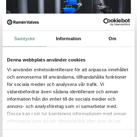
Samtycke
Information
Om
Denna webbplats använder cookies
Operational benefits
Vi använder enhetsidentifierare för att anpassa innehållet
Thanks to its bi-directional capability, the Ramén KS Ball
Sector Valve maintains precise flow control and seat tightness
och annonserna till användarna, tillhandahålla funktioner
even when installed in reverse. With the vena contracta on
för sociala medier och analysera vår trafik. Vi
the outlet side, it minimizes internal wear and extends
service life in abrasive applications. This makes the KS valve
vidarebefordrar även sådana identifierare och annan
an irreplaceable component in critical systems requiring
information från din enhet till de sociala medier och
flexible installation and reliable operation.
annons- och analysföretag som vi samarbetar med.
Dessa kan i sin tur kombinera informationen med annan
information som du har tillhandahållit eller som de har
samlat in när du har använt deras tjänster.