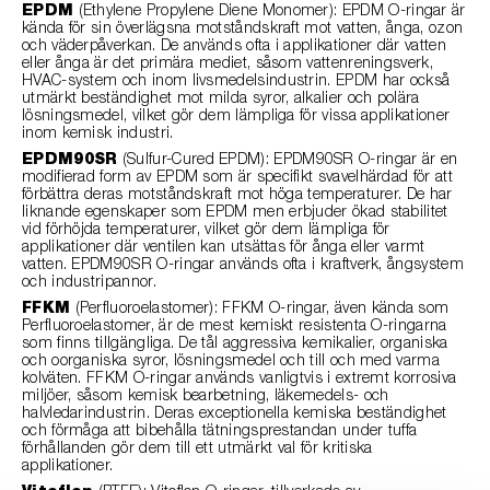
EPDM
(Ethylene Propylene Diene Monomer): EPDM O-ringar är
kända för sin överlägsna motståndskraft mot vatten, ånga, ozon
och väderpåverkan. De används ofta i applikationer där vatten
eller ånga är det primära mediet, såsom vattenreningsverk,
HVAC-system och inom livsmedelsindustrin. EPDM har också
utmärkt beständighet mot milda syror, alkalier och polära
lösningsmedel, vilket gör dem lämpliga för vissa applikationer
inom kemisk industri.
EPDM90SR
(Sulfur-Cured EPDM): EPDM90SR O-ringar är en
modifierad form av EPDM som är specifikt svavelhärdad för att
förbättra deras motståndskraft mot höga temperaturer. De har
liknande egenskaper som EPDM men erbjuder ökad stabilitet
vid förhöjda temperaturer, vilket gör dem lämpliga för
applikationer där ventilen kan utsättas för ånga eller varmt
vatten. EPDM90SR O-ringar används ofta i kraftverk, ångsystem
och industripannor.
FFKM
(Perfluoroelastomer): FFKM O-ringar, även kända som
Perfluoroelastomer, är de mest kemiskt resistenta O-ringarna
som finns tillgängliga. De tål aggressiva kemikalier, organiska
och oorganiska syror, lösningsmedel och till och med varma
kolväten. FFKM O-ringar används vanligtvis i extremt korrosiva
miljöer, såsom kemisk bearbetning, läkemedels- och
halvledarindustrin. Deras exceptionella kemiska beständighet
och förmåga att bibehålla tätningsprestandan under tuffa
förhållanden gör dem till ett utmärkt val för kritiska
applikationer.