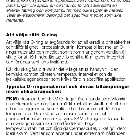
elastomererna (ventilens mjukdelar), även kända som säten eller
packningar. De spelar en central roll för att säkerställa en
effektiv tätning och kompatibilitet med olika typer av medier.
Valet av elastomerer beror på det specifika mediet som ska
hanteras.
Att välja rätt O-ring
Att välja rätt O-ring är avgörande för att säkerställa driftsäkerhet
och tillförlitlighet i processindustrin. Kompatibilitet mellan O-
ringsmaterialet och mediet som strömmar genom ventilen är
viktig för att förhindra läckage, bibehålla tätningens integritet
och förlänga ventilens livslängd.
När du ska göra ditt val är det viktigt att ta hänsyn till den
kemiska kompatibiliteten, temperaturintervallet och de
fysikaliska egenskaper som krävs för din specifika applikation.
Typiska O-ringsmaterial och deras tillämpningar
inom olika branscher:
FKM
(Fluorocarbon): FKM O-ringar, även kända som Viton®
eller Fluoroelastomer, har utmärkt motståndskraft mot ett brett
utbud av aggressiva kemikalier, oljor, bränslen och tål höga
temperaturer. De används ofta inom kemi-, olje- och
gasindustrin såväl som i kraftverk. FKM O-ringar är kända för
sin överlägsna kemiska motståndskraft, höga
temperaturstabilitet och låga gaspermeabilitet, vilket gör dem
idealiska för ventiler som arbetar under extrema förhållanden.