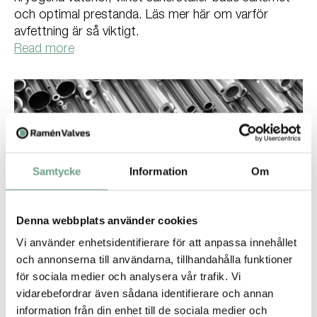
och optimal prestanda. Läs mer här om varför
avfettning är så viktigt.
Read more
Samtycke
Information
Om
Denna webbplats använder cookies
Vi använder enhetsidentifierare för att anpassa innehållet
Okategoriserad, Produktion, Produktnyheter, Ramén Valves, 23
September
och annonserna till användarna, tillhandahålla funktioner
254 SMO ventiler i lager
för sociala medier och analysera vår trafik. Vi
Nu har vi kulventiler, backventiler och
vidarebefordrar även sådana identifierare och annan
KulSektorventiler i 254 SMO i lager.
information från din enhet till de sociala medier och