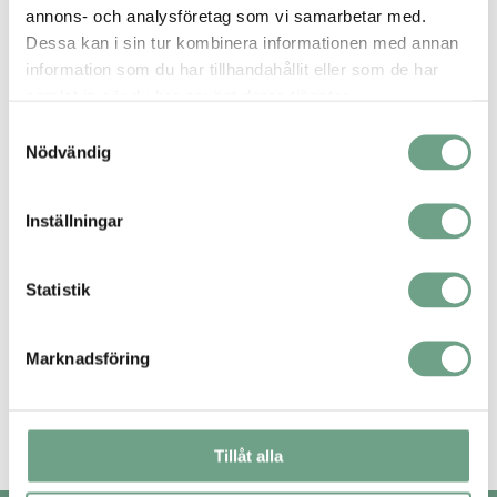
Read more
annons- och analysföretag som vi samarbetar med.
Dessa kan i sin tur kombinera informationen med annan
information som du har tillhandahållit eller som de har
samlat in när du har använt deras tjänster.
Samtyckesval
Nödvändig
Inställningar
Statistik
Om oss, Ramén Valves, 17 Mars
Information gällande Covid-19
Marknadsföring
Hur Ramén Valves hanterar situationen gällande
Covid-19
Read more
Tillåt alla