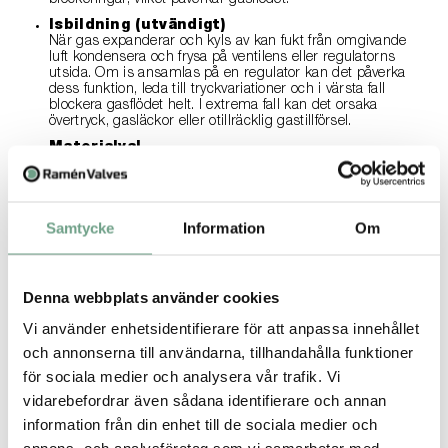
blockeringar, vilket påverkar gasflödet.
Isbildning (utvändigt)
När gas expanderar och kyls av kan fukt från omgivande
luft kondensera och frysa på ventilens eller regulatorns
utsida. Om is ansamlas på en regulator kan det påverka
dess funktion, leda till tryckvariationer och i värsta fall
blockera gasflödet helt. I extrema fall kan det orsaka
övertryck, gasläckor eller otillräcklig gastillförsel.
Materialval
Ventiler som utsätts för extrema temperaturförändringar
måste vara tillverkade av material som tål kryogena
förhållanden, särskilt vid höga tryckfall.
Val av trim
Samtycke
Information
Om
I applikationer med blandade köldmedier är det viktigt att
välja rätt trim. Kryogena ventiler med tryckbalansering är
ofta att föredra, och trim med borrade hål eller spår i
flödesriktningen uppåt kan minska buller, vibrationer och
Denna webbplats använder cookies
erodering på grund av flashing.
Vi använder enhetsidentifierare för att anpassa innehållet
Åtgärder för att hantera Joule-Thomson-
och annonserna till användarna, tillhandahålla funktioner
effekten
för sociala medier och analysera vår trafik. Vi
För att minimera de negativa effekterna av Joule-Thomson-
vidarebefordrar även sådana identifierare och annan
effekten kan olika åtgärder vidtas som:
information från din enhet till de sociala medier och
Värmeslingor
: Genom att installera värmeslingor runt
ventilerna kan man motverka nedkylning och isbildning.