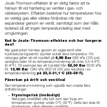
Joule-Thomson-effekten är en viktig faktor att ta
hänsyn till vid hantering av ventiler i gas- och
vätskesystem. Effekten beskriver hur temperaturen hos
en verklig gas eller vätska förändras när den
expanderar genom en ventil, samtidigt som den hålls
isolerad så att ingen temperaturväxling sker med
omgivningen.
Vad är Joule-Thomson-effekten och hur fungerar
den?
När gastrycket minskar genom en reglerventil eller
tryckreduceringsventil, sjunker också dess temperatur. För
naturgas gäller att ett tryckfall på
6,89 Bar
689 kPa (100 psi)
vanligtvis leder till en temperaturminskning på cirka 3,3–4,4°C
(6–8°F). Till exempel kan ett tryckfall från
62,00 Bar
6200 kPa
till
13,80 Bar
1380 kPa (900 till 200 psi) resultera i en
temperatursänkning
på 23,3–31,1°C (42–56°F).
Påverkan på drift och ventilval
Den temperaturminskning som uppstår kan orsaka flera
driftstörningar:
Frysningsrisk (invändigt)
Naturgas innehåller ofta fukt som kan frysa om
temperaturen sjunker under 0°C (32°F). Detta kan leda till