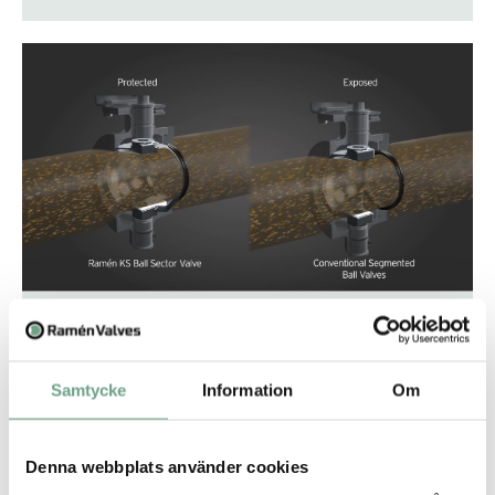
Ingen exponering för
slitage
Samtycke
Information
Om
Ramén KS Kulsektorventils säte kommer inte i kontakt med
media när ventilen är helt öppen, vilket ger en klar fördel
jämfört med segmenterade kulventiler där sätet är helt
exponerat för media.
Denna webbplats använder cookies