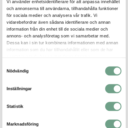
Vi använder enhetsidentifierare för att anpassa innehållet
och annonserna till användarna, tillhandahålla funktioner
för sociala medier och analysera vår trafik. Vi
vidarebefordrar även sådana identifierare och annan
information från din enhet till de sociala medier och
annons- och analysföretag som vi samarbetar med.
Dessa kan i sin tur kombinera informationen med annan
information som du har tillhandahållit eller som de har
samlat in när du har använt deras tjänster.
Samtyckesval
Nödvändig
Fördelar i drift
Denna design gör det möjligt att använda mjuka tätningar
Inställningar
även för slitande media och uppnå läckageklass 6 för
utmärkt sätestäthet i applikationer där traditionella ventilsäten
snabbt skulle slitas ned.
Statistik
Marknadsföring