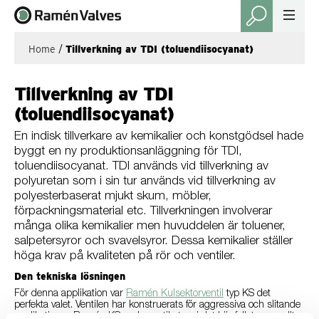
Home
/
Tillverkning av TDI (toluendiisocyanat)
Tillverkning av TDI
(toluendiisocyanat)
En indisk tillverkare av kemikalier och konstgödsel hade
byggt en ny produktionsanläggning för TDI,
toluendiisocyanat. TDI används vid tillverkning av
polyuretan som i sin tur används vid tillverkning av
polyesterbaserat mjukt skum, möbler,
förpackningsmaterial etc. Tillverkningen involverar
många olika kemikalier men huvuddelen är toluener,
salpetersyror och svavelsyror. Dessa kemikalier ställer
höga krav på kvaliteten på rör och ventiler.
Den tekniska lösningen
För denna applikation var
Ramén Kulsektorventil
typ KS det
perfekta valet. Ventilen har konstruerats för aggressiva och slitande
applikationer. Ramén KS reglerventil styrs i det här fallet manuellt