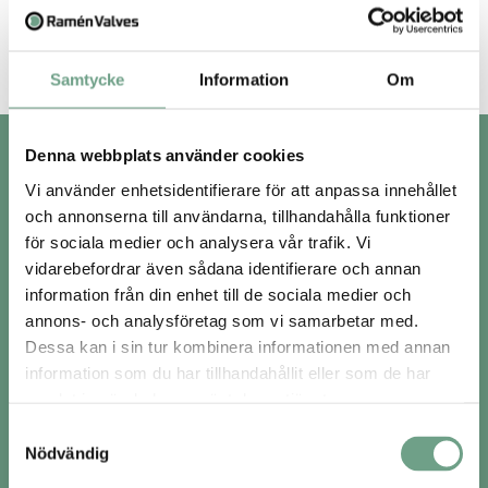
och den används både som on-off-ventil och för att justera flödet.
Måtten varierar från DN25 till DN200. På grund av de farliga
medierna levererade Ramén hårdkromade kulsektorer och
stellitsäten. Olika elastomerer som Viton, Kalrez, Vitoflon användes i
Samtycke
Information
Om
o-ringar med mera.
Om Ramén Valves
Denna webbplats använder cookies
Om oss
Vi använder enhetsidentifierare för att anpassa innehållet
Hållbarhet
och annonserna till användarna, tillhandahålla funktioner
Kvalitet
för sociala medier och analysera vår trafik. Vi
Kontakt
vidarebefordrar även sådana identifierare och annan
Integritetspolicy
information från din enhet till de sociala medier och
annons- och analysföretag som vi samarbetar med.
Kontor
Dessa kan i sin tur kombinera informationen med annan
information som du har tillhandahållit eller som de har
Ramén Valves AB
samlat in när du har använt deras tjänster.
Fredsforsstigen 22A,
168 67 Bromma
Samtyckesval
Nödvändig
Verkstad & service