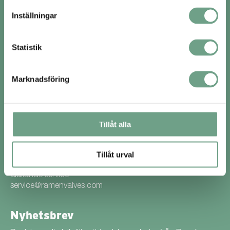
Ramén Valves AB
Inställningar
c/o Fårbo Mekaniska
Fårbovägen 19
737 30 Fagersta
Statistik
Kontakt
Marknadsföring
+46 8 598 931 00
info@ramenvalves.com
Gällande beställning
Tillåt alla
order@ramenvalves.com
Fakturafrågor
Tillåt urval
economy@ramenvalves.com
Gällande service
service@ramenvalves.com
Nyhetsbrev