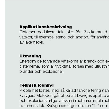
Applikationsbeskrivning
Cisterner med fixerat tak, 14 st för 13 olika brand
vätskor, till exempel etanol och aceton, för anvä
av läkemedel.
Utmaning
Eftersom de förvarade vätskorna är brand- och ex
cisternerna, som är trycktäta, förses med utrustn
bränder och explosioner.
Teknisk lösning
Problemet löstes med så kallad tankinertering (ta
kvävgas. Metoden går ut på att kvävgas applicer
och explosionsfarliga vätskan i mellanrummet mel
cisternens tak. Kvävgasen utgör dels en ”filt” som 