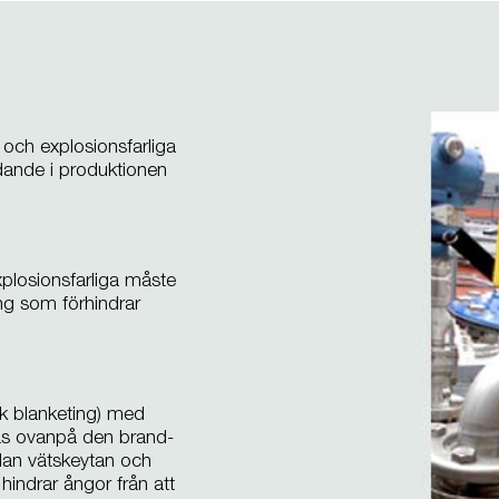
- och explosionsfarliga
ndande i produktionen
plosionsfarliga måste
ing som förhindrar
nk blanketing) med
as ovanpå den brand-
lan vätskeytan och
hindrar ångor från att