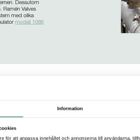
isternen. Dessutom
e. Ramén Valves
ystem med olika
gulator
modell 1088
utrustningen hade fungerat mycket väl och var kostnadseffekti
hade under drifttiden inte fått några anmärkningar vid inspektion
Information
ertering
cookies
e för att anpassa innehållet och annonserna till användarna, tillh