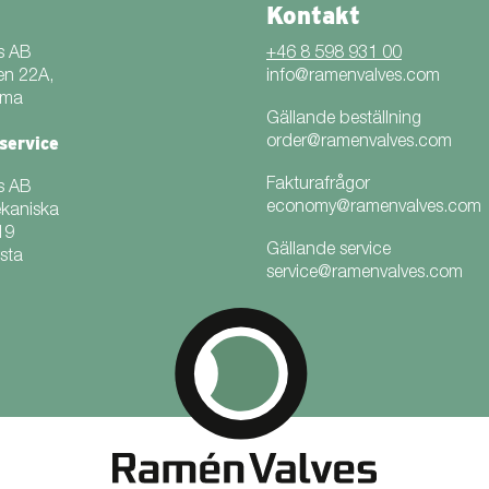
Kontakt
s AB
+46 8 598 931 00
en 22A,
info@ramenvalves.com
mma
Gällande beställning
service
order@ramenvalves.com
Fakturafrågor
s AB
economy@ramenvalves.com
ekaniska
19
Gällande service
sta
service@ramenvalves.com