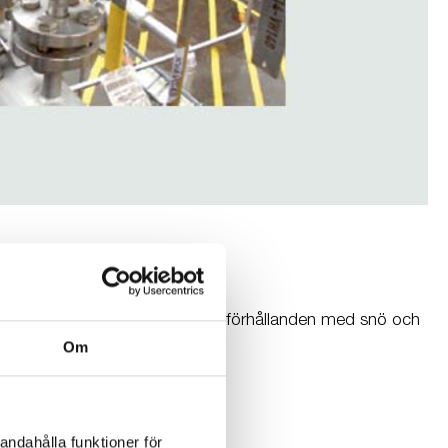
v. Utrustningen hade klarat vinterförhållanden med snö och
er.
Om
andahålla funktioner för