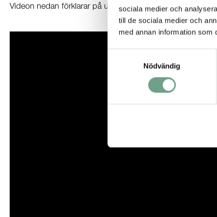
Videon nedan förklarar på under 2 minuter hur tankinerteri
sociala medier och analysera 
till de sociala medier och a
med annan information som du 
Samtyckesval
Nödvändig