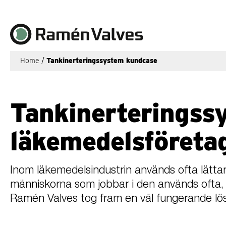
Home
/
Tankinerteringssystem kundcase
Tankinerteringssy
läkemedelsföreta
Inom läkemedelsindustrin används ofta lättan
människorna som jobbar i den används ofta, o
Ramén Valves tog fram en väl fungerande lösn