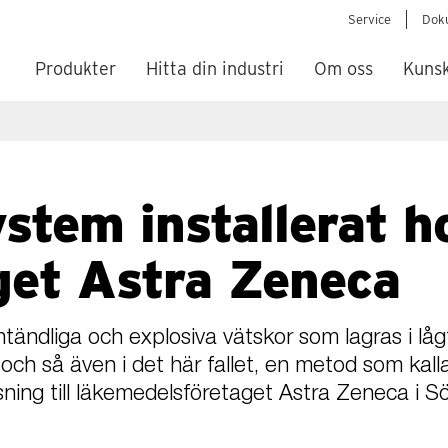
Service
Dok
Produkter
Hitta din industri
Om oss
Kuns
stem installerat h
get Astra Zeneca
tändliga och explosiva vätskor som lagras i lå
ch så även i det här fallet, en metod som kalla
ing till läkemedelsföretaget Astra Zeneca i Sö