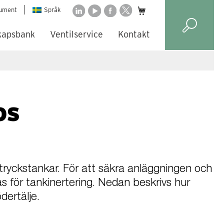
ument
Språk
kapsbank
Ventilservice
Kontakt
os
gtryckstankar. För att säkra anläggningen och
s för tankinertering. Nedan beskrivs hur
dertälje.