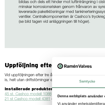
bildas och dels ett hinder mot luftinträngning i c
minskar korrosionsrisken genom frånvaron av syr
levererade paketklösningar med tankinerteringss
ventiler. Centralkomponenten är Cashco’s tryckre
(se bild tagen vid anläggningen till höger).
Uppföljning efter tre års drift
Vid uppföljningen efter tre års drifttid ansåg kunden att 
is, helt utan driftstörningar eller läckage. Installationerna 
Samtycke
Installerade produkter:
45 st. Cashco modell 1088
– Lågtrycksregulator för tankin
Denna webbplats använder 
21 st Cashco modell 4381
– Tryckreducerande regulator
Vi använder enhetsidentifierar