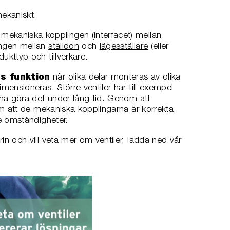
ekaniskt.
 mekaniska kopplingen (interfacet) mellan
ingen mellan
ställdon
och
lägesställare
(eller
ukttyp och tillverkare.
ns funktion
när olika delar monteras av olika
mensioneras. Större ventiler har till exempel
unna göra det under lång tid. Genom att
 om att de mekaniska kopplingarna är korrekta,
re omständigheter.
in och vill veta mer om ventiler, ladda ned vår