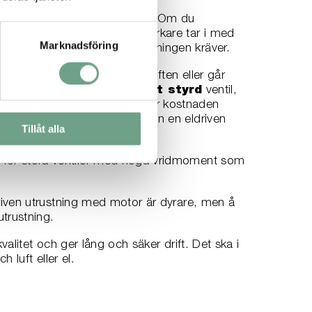
rdimensionera
lösningen. Om du
ostnader. Många ventiltillverkare tar i med
Marknadsföring
mer än vad produktionsanläggningen kräver.
 du att den inte klarar uppgiften eller går
let faller på en
pneumatiskt styrd
ventil,
 ren instrumentluft. Det ökar kostnaden
många ventiler, men annars kan en eldriven
Tillåt alla
t för stora ventiler med höga vridmoment som
driven utrustning med motor är dyrare, men å
trustning.
valitet och ger lång och säker drift. Det ska i
h luft eller el.