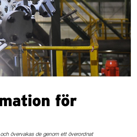
omation för
s och övervakas de genom ett överordnat