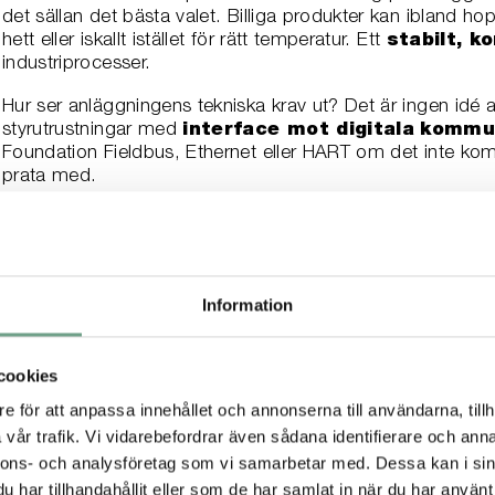
det sällan det bästa valet. Billiga produkter kan ibland h
hett eller iskallt istället för rätt temperatur. Ett
stabilt, k
industriprocesser.
Hur ser anläggningens tekniska krav ut? Det är ingen idé a
styrutrustningar med
interface
mot digitala
kommun
Foundation Fieldbus, Ethernet eller HART om det inte kom
prata med.
Men om du vet att de behöver vara uppkopplade mot någon
industriprotokollet
som gäller för anläggningen.
Styrmetod
Information
Ventilerna i din utrustning kan styras på olika sätt:
cookies
Elektriskt – en elmotor med elektronik för styrning
e för att anpassa innehållet och annonserna till användarna, tillh
vår trafik. Vi vidarebefordrar även sådana identifierare och anna
Pneumatiskt – med hjälp av tryckluft med magnetventil,
nnons- och analysföretag som vi samarbetar med. Dessa kan i sin
Hydrauliskt – med hjälp av en vätska, till exempel olja
har tillhandahållit eller som de har samlat in när du har använt 