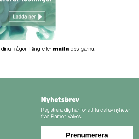
 dina frågor. Ring eller
maila
oss gärna.
Nyhetsbrev
Registrera dig här för att ta del av nyheter
från Ramén Valves.
Prenumerera