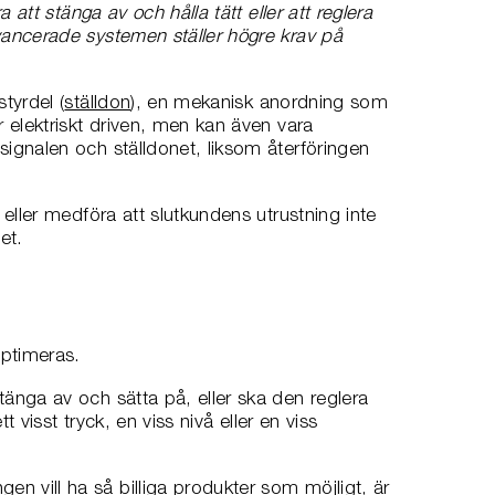
 att stänga av och hålla tätt eller att reglera
vancerade systemen ställer högre krav på
tyrdel (
ställdon
), en mekanisk anordning som
r elektriskt driven, men kan även vara
signalen och ställdonet, liksom återföringen
 eller medföra att slutkundens utrustning inte
et.
optimeras.
tänga av och sätta på, eller ska den reglera
t visst tryck, en viss nivå eller en viss
n vill ha så billiga produkter som möjligt, är