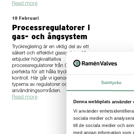
Read more
19 Februari
Processregulatorer i
gas- och ångsystem
Tryckreglering är en viktig del av ett
säkert och effektivt gassystem. Vi
erbjuder högkvalitativa
processregulatorer från Cashco,
perfekta för att hålla trycket under
kontroll. Här går vi igenom de olika
Samtycke
typerna av regulatorer och deras
användningsområden.
Read more
Denna webbplats använder 
Vi använder enhetsidentifierar
sociala medier och analysera 
till de sociala medier och a
med annan information som du 