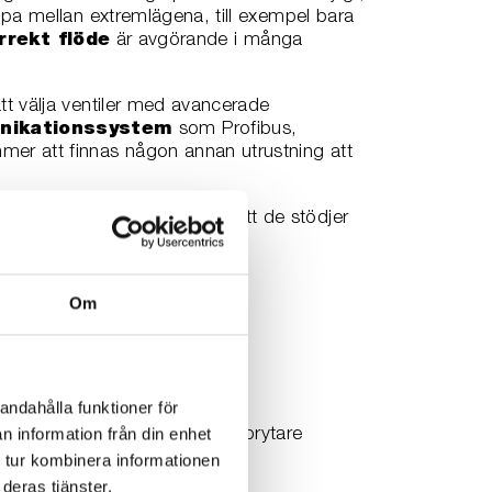
oppa mellan extremlägena, till exempel bara
orrekt flöde
är avgörande i många
tt välja ventiler med avancerade
ikationssystem
som Profibus,
mer att finnas någon annan utrustning att
 av dessa system, se till att de stödjer
Om
andahålla funktioner för
n information från din enhet
 lägesställare eller ändlägesbrytare
 tur kombinera informationen
deras tjänster.