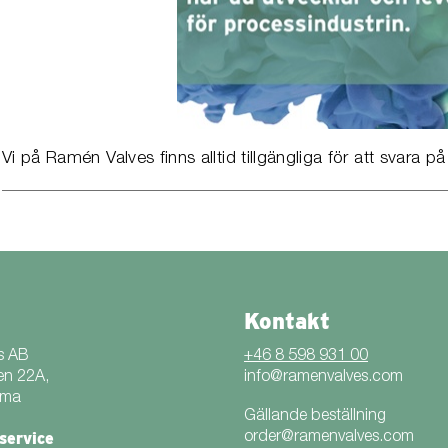
Vi på Ramén Valves finns alltid tillgängliga för att svara på
Kontakt
s AB
+46 8 598 931 00
en 22A,
info@ramenvalves.com
mma
Gällande beställning
service
order@ramenvalves.com