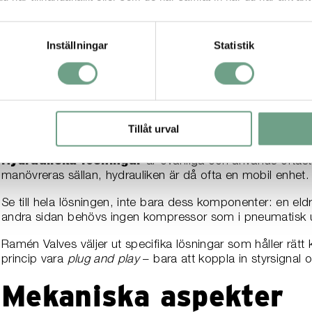
Ett vanligt misstag är att
överdimensionera
eller
unde
överdimensionerar den kommer du att dra på dig onödiga k
Inställningar
Statistik
hängslen och livrem, men du ska inte behöva betala för 
Om du å andra sidan underdimensionerar lösningen riskerar
sönder. Försöker du hålla nere priset är det lätt hänt att va
men då behövs även en kompressor som kan ge stabil och
dramatiskt. Det kan löna sig om anläggningen innehåller 
Tillåt urval
lösning vara bättre både tekniskt och ekonomiskt.
Hydrauliska lösningar
är ovanliga och används oftas
manövreras sällan, hydrauliken är då ofta en mobil enhet.
Se till hela lösningen, inte bara dess komponenter: en el
andra sidan behövs ingen kompressor som i pneumatisk u
Ramén Valves väljer ut specifika lösningar som håller rätt k
princip vara
plug and play
– bara att koppla in styrsignal oc
Mekaniska aspekter