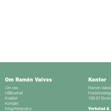
Om Ramén Valves
Kontor
Om oss
Ramén Valve
Hållbarhet
Fredsforsstig
Kvalitet
168 67 Bro
Kontakt
Verkstad & 
Integritetspolicy