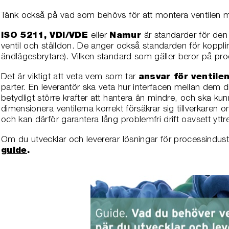
Tänk också på vad som behövs för att montera ventilen m
ISO 5211, VDI/VDE
eller
Namur
är standarder för den
ventil och ställdon. De anger också standarden för koppl
ändlägesbrytare). Vilken standard som gäller beror på prod
Det är viktigt att veta vem som tar
ansvar för ventile
parter. En leverantör ska veta hur interfacen mellan dem di
betydligt större krafter att hantera än mindre, och ska k
dimensionera ventilerna korrekt försäkrar sig tillverkaren
och kan därför garantera lång problemfri drift oavsett ytt
Om du utvecklar och levererar lösningar för processindustr
guide
.