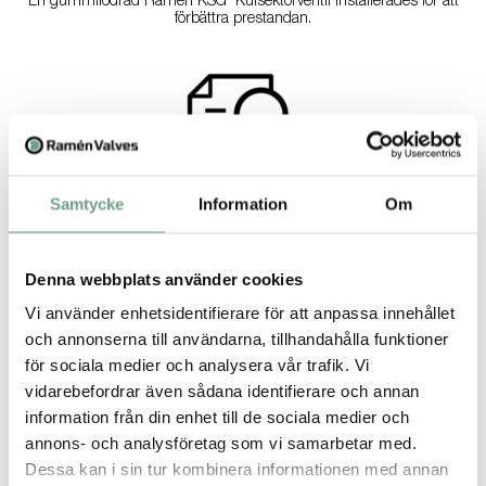
En gummifodrad Ramén KSG Kulsektorventil installerades för att
förbättra prestandan.
Samtycke
Information
Om
Resultat
Efter två års drift var KSG-ventilen fortfarande i mycket gott skick.
Denna webbplats använder cookies
Applikation: Flödeskontroll av vatten till magnetseparator,
Vi använder enhetsidentifierare för att anpassa innehållet
där järn separeras från granit vid anrikning av järnmalm
och annonserna till användarna, tillhandahålla funktioner
Flöde: 90 m3/h med 12-15 g fast materia/liter
för sociala medier och analysera vår trafik. Vi
Inloppstryck: 2 bar
vidarebefordrar även sådana identifierare och annan
Tryckfall: 2 bar
information från din enhet till de sociala medier och
Bakgrund
annons- och analysföretag som vi samarbetar med.
I den här applikationen vid en av Sveriges största järngruvor
Dessa kan i sin tur kombinera informationen med annan
ställdes höga krav på robusta och pålitliga ventillösningar, på grund