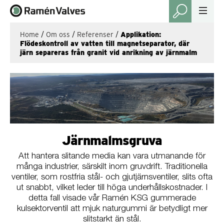
Home
/
Om oss
/
Referenser
/
Applikation:
Flödeskontroll av vatten till magnetseparator, där
järn separeras från granit vid anrikning av järnmalm
Järnmalmsgruva
Att hantera slitande media kan vara utmanande för
många industrier, särskilt inom gruvdrift. Traditionella
ventiler, som rostfria stål- och gjutjärnsventiler, slits ofta
ut snabbt, vilket leder till höga underhållskostnader. I
detta fall visade vår Ramén KSG gummerade
kulsektorventil att mjuk naturgummi är betydligt mer
slitstarkt än stål.