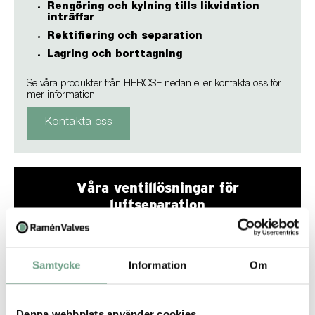
Rengöring och kylning tills likvidation
inträffar
Rektifiering och separation
Lagring och borttagning
Se våra produkter från HEROSE nedan eller kontakta oss för
mer information.
Kontakta oss
Våra ventillösningar för
luftseparation
Se nedan vilka HEROSE-ventiler vi erbjuder för de
olika stegen i luftseparationsprocessen.
Samtycke
Information
Om
Denna webbplats använder cookies