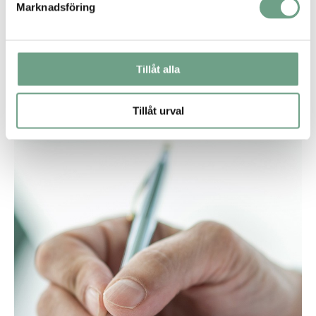
Marknadsföring
Lagring och borttagning
Tillåt alla
Kägelventiler
Kilslidventiler
Tillåt urval