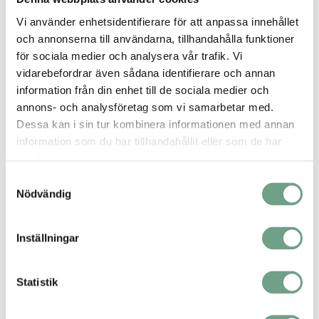
Vi använder enhetsidentifierare för att anpassa innehållet
Luftkompression och kylning
och annonserna till användarna, tillhandahålla funktioner
Säkerhetsventil typ 06370
Säkerhetsventil typ 06420
för sociala medier och analysera vår trafik. Vi
vidarebefordrar även sådana identifierare och annan
information från din enhet till de sociala medier och
annons- och analysföretag som vi samarbetar med.
Dessa kan i sin tur kombinera informationen med annan
information som du har tillhandahållit eller som de har
Rengöring och kylning tills likvidation
samlat in när du har använt deras tjänster.
inträffar
Kägelventiler
Samtyckesval
Nödvändig
Inställningar
Rektifiering och separation
Statistik
Kägelventiler