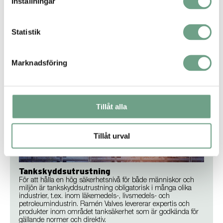
Gruvdrift och mineralbearbetning
Inställningar
I gruvindustrin är applikationerna ofta krävande. För att vara
konkurrenskraftig på marknaden för råmaterial måste alla
komponenter i processen fungera optimalt. I det här syftet
Statistik
har vi designat Ramén KSG, en gummiklädd reglerventil
som är speciellt framtagen för applikationer i olika typer av
gruvor.
Marknadsföring
Tillåt alla
Tillåt urval
Tankskyddsutrustning
För att hålla en hög säkerhetsnivå för både människor och
miljön är tankskyddsutrustning obligatorisk i många olika
industrier, t.ex. inom läkemedels-, livsmedels- och
petroleumindustrin. Ramén Valves levererar expertis och
produkter inom området tanksäkerhet som är godkända för
gällande normer och direktiv.