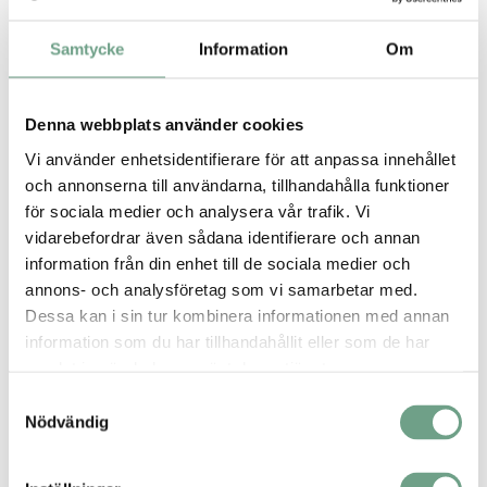
Samtycke
Information
Om
Denna webbplats använder cookies
Vi använder enhetsidentifierare för att anpassa innehållet
Marin & offshore
och annonserna till användarna, tillhandahålla funktioner
Ramén KulSektorventil har genom årtionden av användande
visar sig vara ett bra val för processer i krävande miljöer, så
för sociala medier och analysera vår trafik. Vi
som vid applikationer inom marin och offshore.
vidarebefordrar även sådana identifierare och annan
information från din enhet till de sociala medier och
annons- och analysföretag som vi samarbetar med.
Dessa kan i sin tur kombinera informationen med annan
information som du har tillhandahållit eller som de har
samlat in när du har använt deras tjänster.
Samtyckesval
Nödvändig