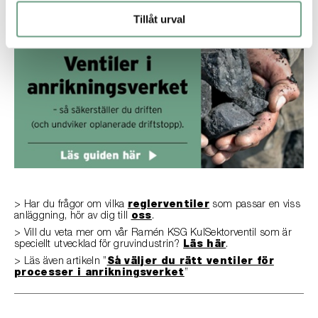
på Ramén Valves hjälper dig gärna.
Tillåt urval
> Har du frågor om vilka
reglerventiler
som passar en viss
anläggning, hör av dig till
oss
.
> Vill du veta mer om vår Ramén KSG KulSektorventil som är
speciellt utvecklad för gruvindustrin?
Läs här
.
> Läs även artikeln ”
Så väljer du rätt ventiler för
processer i anrikningsverket
”