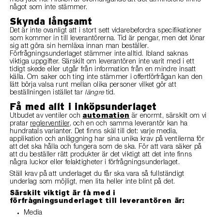
med just nu. Risken är överhängande att det åtminstone finns
något som inte stämmer.
Skynda långsamt
Det är inte ovanligt att i stort sett vidarebefordra specifikationer
som kommer in till leverantörerna. Tid är pengar, men det lönar
sig att göra sin hemläxa innan man beställer.
Förfrågningsunderlaget stämmer inte alltid. Ibland saknas
viktiga uppgifter. Särskilt om leverantören inte varit med i ett
tidigt skede eller utgår från information från en mindre insatt
källa. Om saker och ting inte stämmer i offertförfrågan kan den
lätt börja valsa runt mellan olika personer vilket gör att
beställningen istället tar
längre
tid.
Få med allt i inköpsunderlaget
Utbudet av ventiler och
automation
är enormt, särskilt om vi
pratar
reglerventiler
, och en och samma leverantör kan ha
hundratals varianter. Det finns skäl till det: varje media,
applikation och anläggning har sina unika krav på ventilerna för
att det ska hålla och fungera som de ska. För att vara säker på
att du beställer rätt produkter är det viktigt att det inte finns
några luckor eller felaktigheter i förfrågningsunderlaget.
Ställ krav på att underlaget du får ska vara så fullständigt
underlag som möjligt, men lita heller inte blint på det.
Särskilt viktigt är få med i
förfrågningsunderlaget till leverantören är:
Media