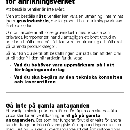
för anrikningsverket
Att beställa ventiler är inte svårt.
Men att beställa
rätt
ventiler kan vara en utmaning. Inte minst
inom
gruvindustrin
, där fel produkt i ett anrikningsverk kan
få stora följder.
Om ditt arbete är att förse gruvindustri med robusta och
prisvärda komponenter, har du antagligen ett brett utbud av
artiklar att hålla reda på. Det kan vara en utmaning att hålla koll
på varenda produktkategori.
Så hur kan du se till att beställningen blir rätt utan att den drar
ut på tiden? I den här artikeln får du veta:
Vad du behöver vara uppmärksam på i ett
förfrågningsunderlag
Vad du ska begära av den tekniska konsulten
och leverantören
Gå inte på gamla antaganden
Ett vanligt misstag när man får en förfrågan och ska beställa
produkter för en ventillösning är att
gå på gamla
antaganden
. Det som har fungerat förut eller valts för andra
kunder fungerar inte nödvändigtvis för upphandlingen du sitter