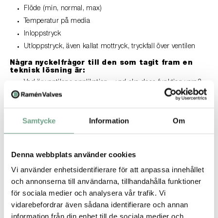
Flöde (min, normal, max)
Temperatur på media
Inloppstryck
Utloppstryck, även kallat mottryck, tryckfall över ventilen
Några nyckelfrågor till den som tagit fram en
teknisk lösning är:
Vad är ventilens applikation – vad ska dess funktion vara?
I vilken miljö ska ventilen användas och vilka krav ställer
den?
Om mediet är flytande, vilken densitet, viskositet och
Samtycke
Information
Om
koncentration har det?
Förekommer slitande partiklar?
Vilka är lämpliga material för delar i kontakt med media?
Denna webbplats använder cookies
Vilka reservdelar finns och hur byts trasiga delar ut?
Vi använder enhetsidentifierare för att anpassa innehållet
Finns det krav på certifikat och märkning av produkterna, i
och annonserna till användarna, tillhandahålla funktioner
så fall vilka?
för sociala medier och analysera vår trafik. Vi
Håll rätt teknisk nivå
vidarebefordrar även sådana identifierare och annan
Ha möjligheten att du kanske håller på att skjuta över målet i
information från din enhet till de sociala medier och